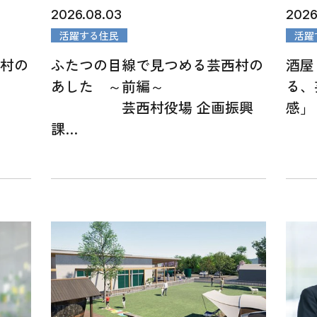
2026.08.03
2026
活躍する住民
活躍
西村の
ふたつの目線で見つめる芸西村の
酒屋
あした ～前編～
る、
芸西村役場 企画振興
感」
課…