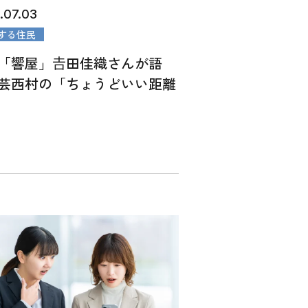
.07.03
する住民
「響屋」𠮷田佳織さんが語
芸西村の「ちょうどいい距離