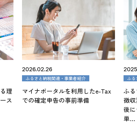
2026.02.26
2025.
ふるさと納税関連・事業者紹介
ふる
なる理
マイナポータルを利用したe-Tax
ふる
ケース
での確定申告の事前準備
徴収
説
後に
単…