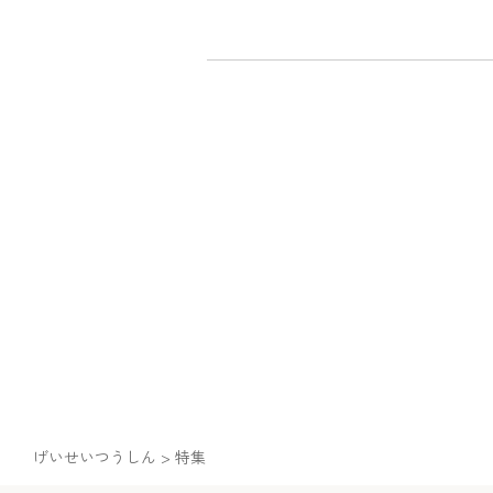
投
稿
の
ペー
ジ
送
り
げいせいつうしん
>
特集